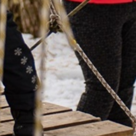
Условия
Стоимость прохождения
парка:
Детская трасса (дети от 3 до 10 лет)
- 350 руб./чел. 30 минут
нахождения на трассе