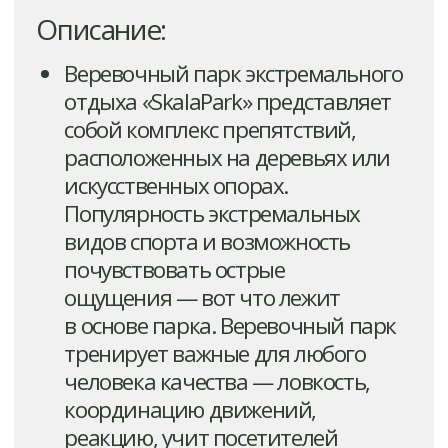
корпоративного отдыха,
тимбилдинга.
В Курске наш парк расположен
на базе Спортивно-
оздоровительного центра им. В.
Терешковой (г. Курск, урочище
Солянка, д. 16). В инфраструктуре
парка имеется детская трасса
на высоте 1 метр
и шестиметровый скалодром
с тремя дорожками сложности.
Позвонить