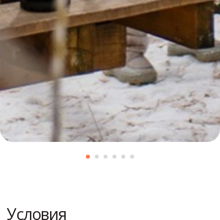
Описание:
Веревочный парк экстремального
отдыха «SkalaPark» представляет
собой комплекс препятствий,
расположенных на деревьях или
искусственных опорах.
Популярность экстремальных
видов спорта и возможность
почувствовать острые
ощущения — вот что лежит
в основе парка. Веревочный парк
тренирует важные для любого
человека качества — ловкость,
координацию движений,
реакцию, учит посетителей
преодолевать свои страхи
и тревоги.
Что нужно для прохождения
парка? К большому счастью всех
посетителей веревочных парков,
достаточно просто прийти.