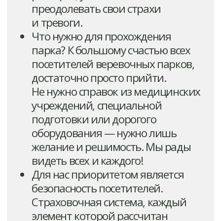
Спортивные площадки
А-фреймы
Активный
Домики
отдых
Лагерь
Беседки
Услуги питания
+7-961-194-29-96
info@tereshkovacamp.ru
+7(4712)78-51-00
г. Курск, ул. Парк Солянка, зд.16
Часы работы: 9.00-18.00
© 2026. СОЦ им. В. Терешковой