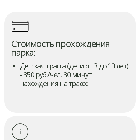
Не нужно справок из медицинских
учреждений, специальной
подготовки или дорогого
оборудования — нужно лишь
желание и решимость. Мы рады
видеть всех и каждого!
Для нас приоритетом является
безопасность посетителей.
Страховочная система, каждый
элемент которой рассчитан
на нагрузку до 2-х тонн, опытные
инструкторы и подробный
инструктаж гарантируют Вашу
безопасность.
Если Вы задумались о том, как
устроить настоящий праздник для
своих родных, друзей,
сотрудников, предпочитаете
исключительно активный отдых,
то Веревочный парк «SkalaPark» —
идеальное решение!
Наш веревочный парк ―
отличное место для проведения