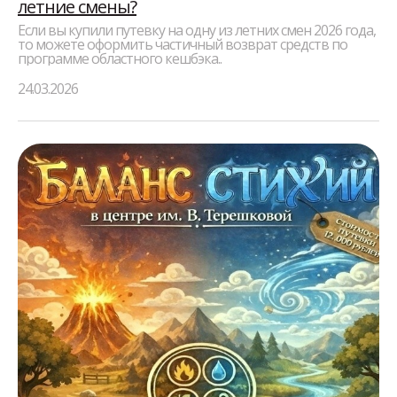
летние смены?
Если вы купили путевку на одну из летних смен 2026 года,
то можете оформить частичный возврат средств по
программе областного кешбэка..
24.03.2026
Медицинская
Санитарно-
лицензия
эпидемиологическое
заключение
Договор-оферта
на приобретение
путевки