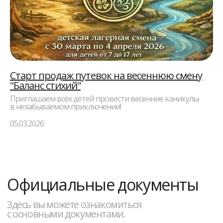
Смены
Новости
База отдыха
Старт продаж путевок на весеннюю смену
Официальные
"Баланс стихий"
документы
Приглашаем всех детей провести весенние каникулы
в незабываемом приключении!
+7-961-194-29-96
05.03.2026
info@tereshkovacamp.ru
+7(4712)78-51-00
г. Курск, ул. Парк Солянка, зд.16
Часы работы: 9.00-18.00