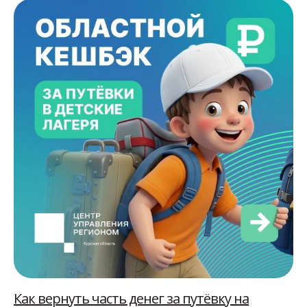
Официальные документы
Здесь вы можете ознакомиться
с основными документами.
Об организации
Паспорт лагеря
отдыха детей
и их оздоровлении
Программа
ИНН/ОГРН
воспитательной
работы
Как вернуть часть денег за путёвку на